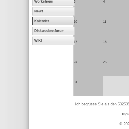
Workshops
3
4
News
Kalender
10
11
Diskussionsforum
WIKI
17
18
24
25
31
Ich begrüsse Sie als den 532535
Impr
© 202