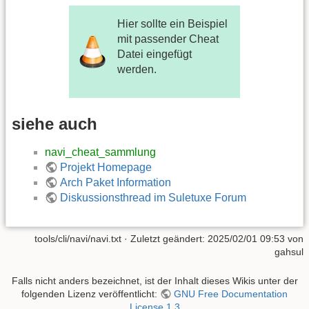
Hier sollte ein Beispiel
mit passender Cheat
Datei eingefügt
werden.
siehe auch
navi_cheat_sammlung
Projekt Homepage
Arch Paket Information
Diskussionsthread im Suletuxe Forum
tools/cli/navi/navi.txt
· Zuletzt geändert:
2025/02/01 09:53
von
gahsul
Falls nicht anders bezeichnet, ist der Inhalt dieses Wikis unter der
folgenden Lizenz veröffentlicht:
GNU Free Documentation
License 1.3