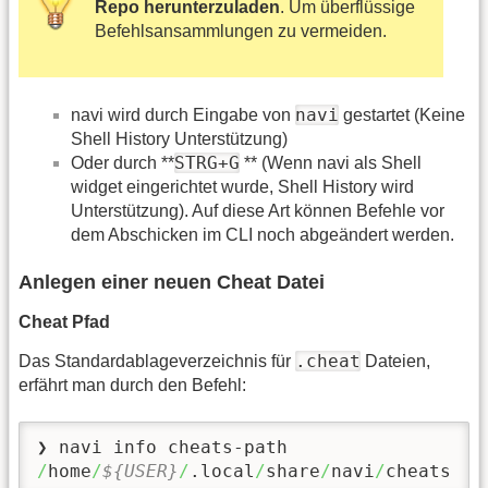
Repo herunterzuladen
. Um überflüssige
Befehlsansammlungen zu vermeiden.
navi
navi wird durch Eingabe von
gestartet (Keine
Shell History Unterstützung)
STRG+G
Oder durch **
** (Wenn navi als Shell
widget eingerichtet wurde, Shell History wird
Unterstützung). Auf diese Art können Befehle vor
dem Abschicken im CLI noch abgeändert werden.
Anlegen einer neuen Cheat Datei
Cheat Pfad
.cheat
Das Standardablageverzeichnis für
Dateien,
erfährt man durch den Befehl:
/
home
/
${USER}
/
.local
/
share
/
navi
/
cheats