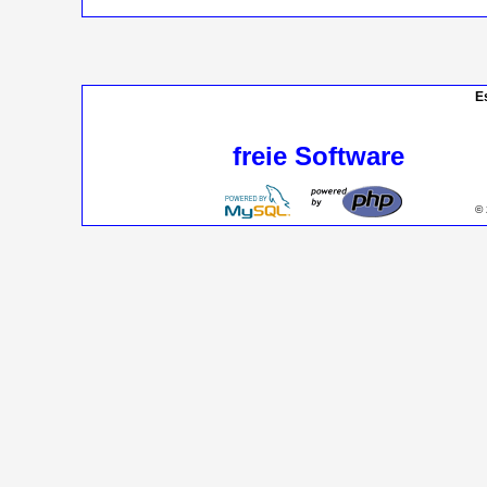
E
freie Software
© 