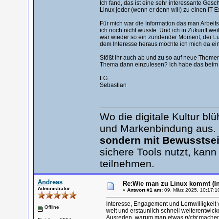
Ich fand, das ist eine sehr interessante Ges
Linux jeder (wenn er denn will) zu einen IT-
Für mich war die Information das man Arbeit
ich noch nicht wusste. Und ich in Zukunft we
war wieder so ein zündender Moment, der Lus
dem Interesse heraus möchte ich mich da ei
Stößt ihr auch ab und zu so auf neue Theme
Thema dann einzulesen? Ich habe das beim 
LG
Sebastian
Wo die digitale Kultur b
und Markenbindung aus.
sondern mit Bewusstsei
sichere Tools nutzt, kann
teilnehmen.
Andreas
Re:Wie man zu Linux kommt (In
Administrator
«
Antwort #1 am:
09. März 2025, 10:17:1
Interesse, Engagement und Lernwilligkeit
Offline
weit und erstaunlich schnell weiterentwicke
Ausreden, warum man etwas
nicht
machen