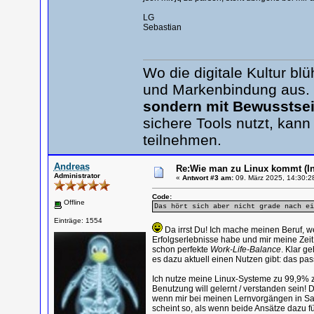
LG
Sebastian
Wo die digitale Kultur b
und Markenbindung aus.
sondern mit Bewusstsei
sichere Tools nutzt, kann
teilnehmen.
Andreas
Re:Wie man zu Linux kommt (In
Administrator
«
Antwort #3 am:
09. März 2025, 14:30:2
Code:
Offline
Das hört sich aber nicht grade nach ei
Einträge: 1554
Da irrst Du! Ich mache meinen Beruf, we
Erfolgserlebnisse habe und mir meine Zeit pri
schon perfekte
Work-Life-Balance
. Klar g
es dazu aktuell einen Nutzen gibt: das pass
Ich nutze meine Linux-Systeme zu 99,9% zu
Benutzung will gelernt / verstanden sein
wenn mir bei meinen Lernvorgängen in Sac
scheint so, als wenn beide Ansätze dazu f