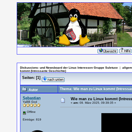
Diskussions- und Newsboard der Linux Interessen Gruppe Suletuxe
|
allgem
kommt (Intressante Geschichte)
Seiten:
[
1
]
Thema: Wie man zu Linux kommt (Intressan
Autor
Sebastian
Wie man zu Linux kommt (Intress
YaBB God
«
am:
09. März 2025, 09:39:35 »
Offline
Einträge: 819