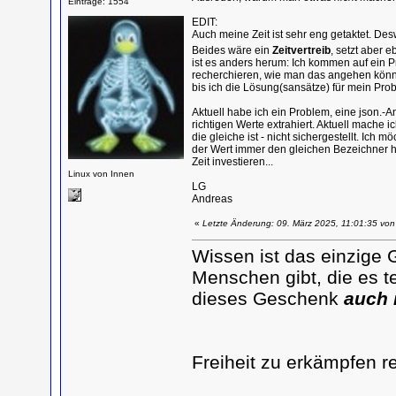
Einträge: 1554
EDIT:
Auch meine Zeit ist sehr eng getaktet. De
Beides wäre ein
Zeitvertreib
, setzt aber 
ist es anders herum: Ich kommen auf ein P
recherchieren, wie man das angehen könnt
bis ich die Lösung(sansätze) für mein Pr
Aktuell habe ich ein Problem, eine json.-A
richtigen Werte extrahiert. Aktuell mache i
die gleiche ist - nicht sichergestellt. Ich
der Wert immer den gleichen Bezeichner ha
Zeit investieren...
Linux von Innen
LG
Andreas
«
Letzte Änderung: 09. März 2025, 11:01:35 vo
Wissen ist das einzige 
Menschen gibt, die es te
dieses Geschenk
auch 
Freiheit zu erkämpfen r