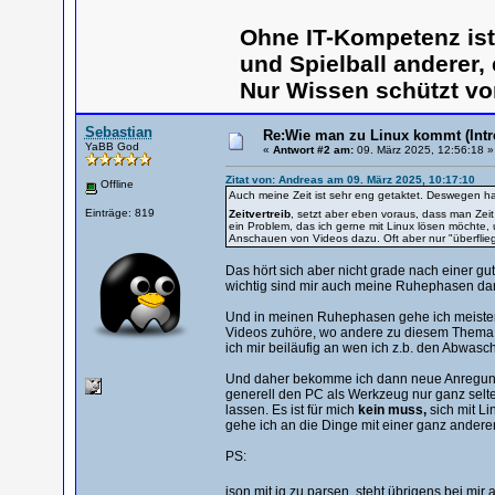
Ohne IT-Kompetenz is
und Spielball anderer,
Nur Wissen schützt vo
Sebastian
Re:Wie man zu Linux kommt (Intr
YaBB God
«
Antwort #2 am:
09. März 2025, 12:56:18 »
Zitat von: Andreas am 09. März 2025, 10:17:10
Offline
Auch meine Zeit ist sehr eng getaktet. Deswegen ha
Einträge: 819
Zeitvertreib
, setzt aber eben voraus, dass man Zei
ein Problem, das ich gerne mit Linux lösen möchte
Anschauen von Videos dazu. Oft aber nur "überflieg
Das hört sich aber nicht grade nach einer gu
wichtig sind mir auch meine Ruhephasen dam
Und in meinen Ruhephasen gehe ich meist
Videos zuhöre, wo andere zu diesem Thema b
ich mir beiläufig an wen ich z.b. den Abwas
Und daher bekomme ich dann neue Anregungen
generell den PC als Werkzeug nur ganz selte
lassen. Es ist für mich
kein muss,
sich mit L
gehe ich an die Dinge mit einer ganz anderen
PS:
json mit jq zu parsen, steht übrigens bei mir