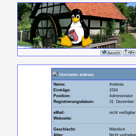
Username: andreas
Name:
Andreas
Einträge:
1554
Position:
Administrator
Registrierungsdatum:
31. Dezember 
eMail:
nicht verfügbar
Webseite:
Geschlecht:
Männlich
Alter:
Nicht verfügbar