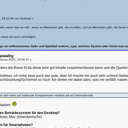
, 18:11:58 von Andreas
»
wird, wenn man es teilt - wenn es Menschen gibt, die es teilen, und es Menschen gibt, die berei
n muss sie auch verteidigen.
ge ein willkommenes Opfer und Spielball anderer, egal, welches System oder Gerät man nu
gewaltig
bruar 2025, 18:50:37 »
onders die Brave KI da diese sehr gut Inhalte zusammenfassen kann und die Quelle
h Andreas, ich sehe zwar auch das gute, aber ich mache mir auch sehr schnell G
rschlüsselung/Sicherheit so hoch. Ich denke mir dabei alles, was mir einfällt, habe
n sich mehr auf nationale Kompetenzen verlässt als auf internationale.
 klappen
nes Betriebssystem für den Desktop?
dows, Mac (Amerikanische)
em für Smartphones?