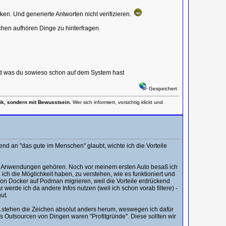
en. Und generierte Antworten nicht verifizieren.
hen aufhören Dinge zu hinterfragen.
md was du sowieso schon auf dem System hast
Gespeichert
nik, sondern mit Bewusstsein.
Wer sich informiert, vorsichtig klickt und
end an "das gute im Menschen" glaubt, wichte ich die Vorteile
en / Anwendungen gehören. Noch vor meinem ersten Auto besaß ich
ich die Möglichkeit haben, zu verstehen, wie es funktioniert und
on Docker auf Podman migrieren, weil die Vorteile erdrückend
werde ich da andere Infos nutzen (weil ich schon vorab filtere) -
ut.
A stehen die Zeichen absolut anders herum, weswegen ich dafür
as Outsourcen von Dingen waren "Profitgründe". Diese sollten wir