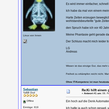
Es wird immer einfacher, schnel
Ich habe da mal von einem meine
Harte Zeiten erzeugen beweglich
wohlstandsbeurteilte "gute Zeit
den Spruch habe ich vor 40 Jahr
Meine Phantasie geht gerade dah
Linux von Innen
Der Schluss macht mich leider tr
LG
Andreas
Wissen ist das einzige Gut, das mehr 
Freiheit zu erkämpfen reicht nicht. Ma
Ohne IT-Kompetenz ist man heutzuta
Sebastian
Re:Ki hilft einem 
YaBB God
«
Antwort #1 am:
06. Fe
Offline
Ein hoch auf die Denk Automat
Einträge: 819
Ich hatte ja auch schon gesagt