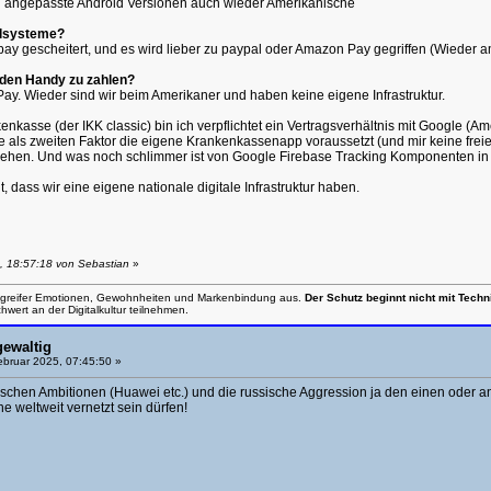
d angepasste Android Versionen auch wieder Amerikanische
hlsysteme?
opay gescheitert, und es wird lieber zu paypal oder Amazon Pay gegriffen (Wieder 
 den Handy zu zahlen?
Pay. Wieder sind wir beim Amerikaner und haben keine eigene Infrastruktur.
nkasse (der IKK classic) bin ich verpflichtet ein Vertragsverhältnis mit Google (
 als zweiten Faktor die eigene Krankenkassenapp voraussetzt (und mir keine freie 
iehen. Und was noch schlimmer ist von Google Firebase Tracking Komponenten in
nt, dass wir eine eigene nationale digitale Infrastruktur haben.
, 18:57:18 von Sebastian
»
 Angreifer Emotionen, Gewohnheiten und Markenbindung aus.
Der Schutz beginnt nicht mit Tech
wert an der Digitalkultur teilnehmen.
gewaltig
bruar 2025, 07:45:50 »
sischen Ambitionen (Huawei etc.) und die russische Aggression ja den einen oder
 weltweit vernetzt sein dürfen!