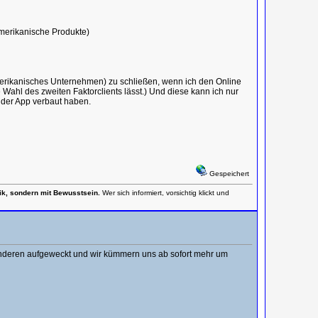
amerikanische Produkte)
Amerikanisches Unternehmen) zu schließen, wenn ich den Online
Wahl des zweiten Faktorclients lässt.) Und diese kann ich nur
 der App verbaut haben.
Gespeichert
nik, sondern mit Bewusstsein.
Wer sich informiert, vorsichtig klickt und
 anderen aufgeweckt und wir kümmern uns ab sofort mehr um