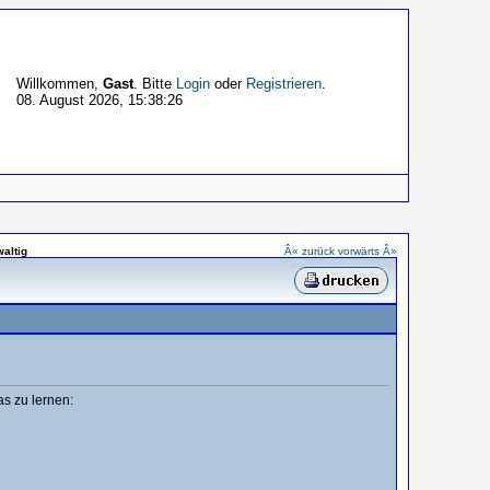
Willkommen,
Gast
. Bitte
Login
oder
Registrieren
.
08. August 2026, 15:38:26
waltig
Â« zurück
vorwärts Â»
s zu lernen: