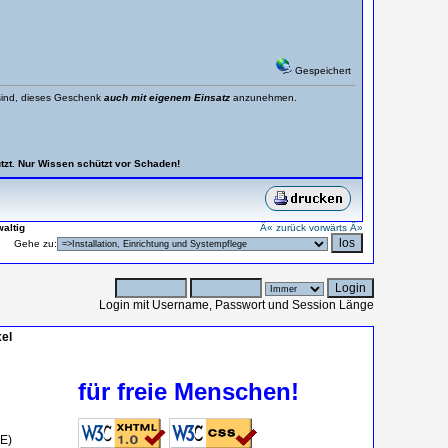
Gespeichert
t sind, dieses Geschenk
auch mit eigenem Einsatz
anzunehmen.
tzt. Nur Wissen schützt vor Schaden!
waltig
Â« zurück
vorwärts Â»
Gehe zu:
Login mit Username, Passwort und Session Länge
el
für freie Menschen!
OE)