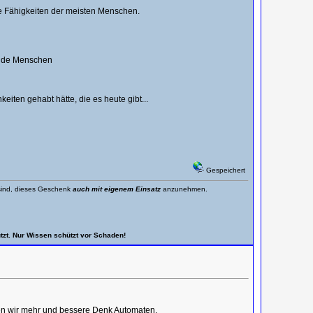
ie Fähigkeiten der meisten Menschen.
rende Menschen
ten gehabt hätte, die es heute gibt...
Gespeichert
t sind, dieses Geschenk
auch mit eigenem Einsatz
anzunehmen.
tzt. Nur Wissen schützt vor Schaden!
gen wir mehr und bessere Denk Automaten.