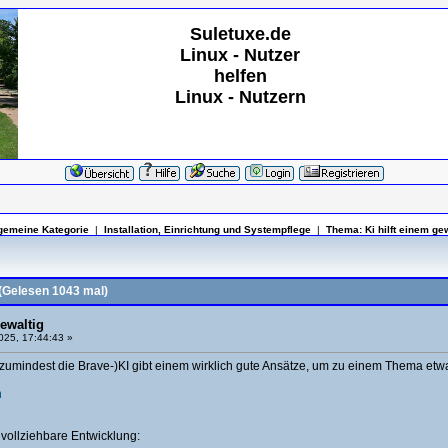
Suletuxe.de
Linux - Nutzer
helfen
Linux - Nutzern
lgemeine Kategorie
|
Installation, Einrichtung und Systempflege
|
Thema:
Ki hilft einem ge
Gelesen 1043 mal)
gewaltig
025, 17:44:43 »
(zumindest die Brave-)KI gibt einem wirklich gute Ansätze, um zu einem Thema etwa
n
hvollziehbare Entwicklung: