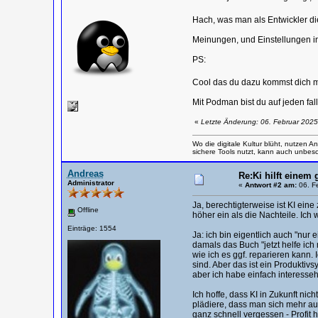
Hach, was man als Entwickler di
Meinungen, und Einstellungen in
PS:
Cool das du dazu kommst dich 
Mit Podman bist du auf jeden f
«
Letzte Änderung: 06. Februar 2025
Wo die digitale Kultur blüht, nutzen
sichere Tools nutzt, kann auch unbesch
Andreas
Re:Ki hilft einem 
Administrator
«
Antwort #2 am:
06. Fe
Ja, berechtigterweise ist KI ein
Offline
höher ein als die Nachteile. Ich w
Einträge: 1554
Ja: ich bin eigentlich auch "nu
damals das Buch "jetzt helfe ich
wie ich es ggf. reparieren kann
sind. Aber das ist ein Produktiv
aber ich habe einfach interesseha
Ich hoffe, dass KI in Zukunft n
plädiere, dass man sich mehr auf
ganz schnell vergessen - Profit