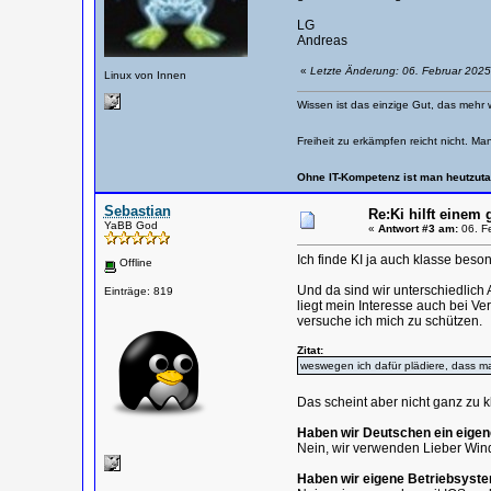
LG
Andreas
«
Letzte Änderung: 06. Februar 2025
Linux von Innen
Wissen ist das einzige Gut, das mehr 
Freiheit zu erkämpfen reicht nicht. Ma
Ohne IT-Kompetenz ist man heutzuta
Sebastian
Re:Ki hilft einem 
YaBB God
«
Antwort #3 am:
06. Fe
Ich finde KI ja auch klasse bes
Offline
Und da sind wir unterschiedlic
Einträge: 819
liegt mein Interesse auch bei Ve
versuche ich mich zu schützen.
Zitat:
weswegen ich dafür plädiere, dass ma
Das scheint aber nicht ganz zu
Haben wir Deutschen ein eige
Nein, wir verwenden Lieber Win
Haben wir eigene Betriebsyst