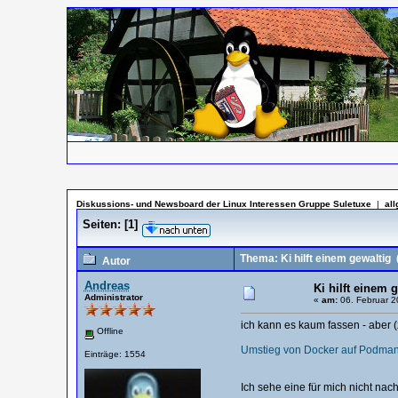
Diskussions- und Newsboard der Linux Interessen Gruppe Suletuxe
|
al
Seiten:
[
1
]
Thema: Ki hilft einem gewaltig
(
Autor
Andreas
Ki hilft einem 
Administrator
«
am:
06. Februar 2
ich kann es kaum fassen - aber 
Offline
Umstieg von Docker auf Podma
Einträge: 1554
Ich sehe eine für mich nicht nac