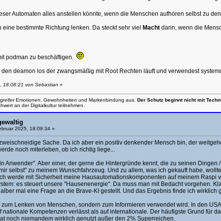
eser Automaten alles anstellen könnte, wenn die Menschen aufhören selbst zu denk
 eine bestimmte Richtung lenken. Da steckt sehr viel
Macht
darin, wenn die Mensc
mit podman zu beschäftigen.
all den deamon los der zwangsmäßig mit Root Rechten läuft und verwendest syste
, 18:08:21 von Sebastian
»
 Angreifer Emotionen, Gewohnheiten und Markenbindung aus.
Der Schutz beginnt nicht mit Tech
wert an der Digitalkultur teilnehmen.
gewaltig
bruar 2025, 18:09:34 »
e zweischneidige Sache. Da ich aber ein positiv denkender Mensch bin, der weitgeh
erde noch miterleben, ob ich richtig liege...
r ein Anwender". Aber einer, der gerne die Hintergründe kennt, die zu seinen Ding
 mir selbst" zu meinem Wunschfahrzeug. Und zu allem, was ich gekauft habe, wollte 
. Ich werde mit Sicherheit meine Hausautomationskomponenten auf meinem Raspi v
system: es steuert unsere "Hausenenergie". Da muss man mit Bedacht vorgehen. Klar 
lber mal eine Frage an die Brave-KI gestellt. Und das Ergebnis finde ich wirklich g
icht zum Lenken von Menschen, sondern zum Informieren verwendet wird. In den US
 nationale Kompetenzen verlässt als auf internationale. Der häufigste Grund für d
 hat noch niemandem wirklich genutzt außer den 2% Superreichen.