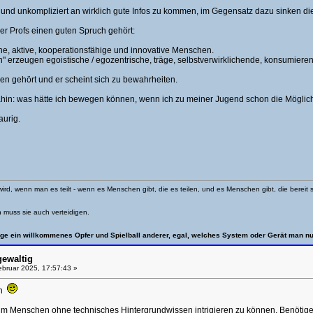
l und unkompliziert an wirklich gute Infos zu kommen, im Gegensatz dazu sinken d
r Profs einen guten Spruch gehört:
e, aktive, kooperationsfähige und innovative Menschen.
en" erzeugen egoistische / egozentrische, träge, selbstverwirklichende, konsumie
en gehört und er scheint sich zu bewahrheiten.
in: was hätte ich bewegen können, wenn ich zu meiner Jugend schon die Möglichkei
aurig.
wird, wenn man es teilt - wenn es Menschen gibt, die es teilen, und es Menschen gibt, die berei
n muss sie auch verteidigen.
ge ein willkommenes Opfer und Spielball anderer, egal, welches System oder Gerät man nu
gewaltig
bruar 2025, 17:57:43 »
en
, um Menschen ohne technisches Hintergrundwissen intrigieren zu können. Benöti