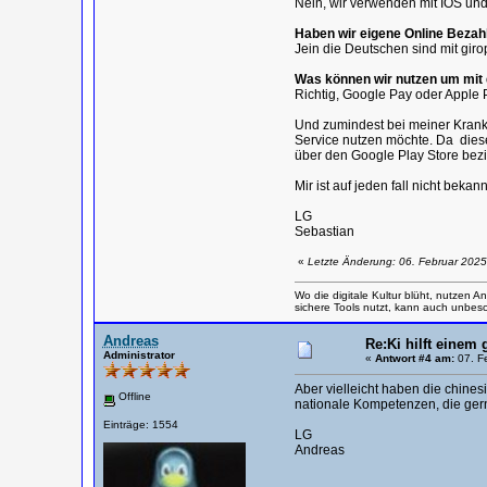
Nein, wir verwenden mit IOS un
Haben wir eigene Online Beza
Jein die Deutschen sind mit gir
Was können wir nutzen um mit
Richtig, Google Pay oder Apple 
Und zumindest bei meiner Kranke
Service nutzen möchte. Da diese
über den Google Play Store bez
Mir ist auf jeden fall nicht bekan
LG
Sebastian
«
Letzte Änderung: 06. Februar 2025
Wo die digitale Kultur blüht, nutzen
sichere Tools nutzt, kann auch unbesch
Andreas
Re:Ki hilft einem 
Administrator
«
Antwort #4 am:
07. Fe
Aber vielleicht haben die chine
Offline
nationale Kompetenzen, die gerne
Einträge: 1554
LG
Andreas