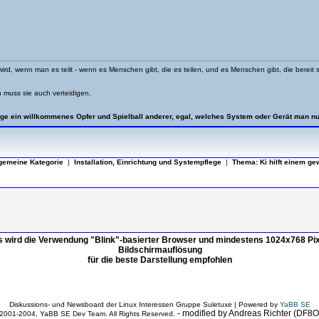
wird, wenn man es teilt - wenn es Menschen gibt, die es teilen, und es Menschen gibt, die berei
n muss sie auch verteidigen.
ge ein willkommenes Opfer und Spielball anderer, egal, welches System oder Gerät man nu
lgemeine Kategorie
|
Installation, Einrichtung und Systempflege
|
Thema:
Ki hilft einem ge
s wird die Verwendung "Blink"-basierter Browser und mindestens 1024x768 Pix
Bildschirmauflösung
für die beste Darstellung empfohlen
Diskussions- und Newsboard der Linux Interessen Gruppe Suletuxe | Powered by
YaBB SE
- modified by Andreas Richter (DF8
2001-2004, YaBB SE Dev Team. All Rights Reserved.