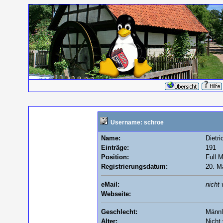
Username: schroe
Name:
Dietri
Einträge:
191
Position:
Full 
Registrierungsdatum:
20. M
eMail:
nicht 
Webseite:
Geschlecht:
Männl
Alter:
Nicht 