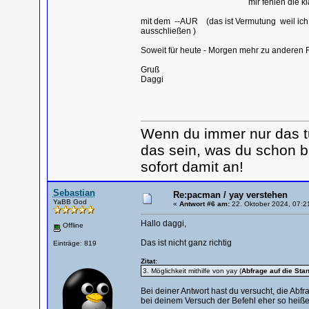
mir fehlen die klärende
mit dem --AUR (das ist Vermutung weil ich a
ausschließen )
Soweit für heute - Morgen mehr zu anderen 
Gruß
Daggi
Wenn du immer nur das tu
das sein, was du schon b
sofort damit an!
Sebastian
Re:pacman / yay verstehen
YaBB God
«
Antwort #6 am:
22. Oktober 2024, 07:2
Hallo daggi,
Offline
Das ist nicht ganz richtig
Einträge: 819
Zitat:
3. Möglichkeit mithilfe von yay (
Abfrage auf die Sta
Bei deiner Antwort hast du versucht, die Ab
bei deinem Versuch der Befehl eher so heiße