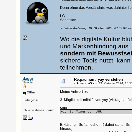
Denn ohne das Verständnis, was dahinter lie
LG
Sebastian
«
Letzte Änderung: 18. Oktober 2024, 07:02:07 vo
Wo die digitale Kultur b
und Markenbindung aus.
sondern mit Bewusstsei
sichere Tools nutzt, kann
teilnehmen.
daggi
Re:pacman / yay verstehen
Newbie
«
Antwort #5 am:
21. Oktober 2024, 15:5
Meine Antwort zu:
Offline
3. Möglichkeit mithilfe von yay (Abfrage auf
Einträge: 40
Code:
Ich liebe dieses Forum!
yay -Ss flameshot --AUR
Erklärung -Ss flameshot ( dabei steht -Ss 
hinaus,