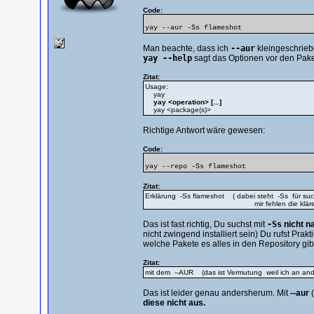
Code:
yay --aur -Ss flameshot
Man beachte, dass ich
--aur
kleingeschrieb
yay --help
sagt das Optionen vor den Pa
Zitat:
Usage:
yay
yay <operation> [...]
yay <package(s)>
Richtige Antwort wäre gewesen:
Code:
yay --repo -Ss flameshot
Zitat:
Erklärung -Ss flameshot ( dabei steht -Ss für suc
mir fehlen die klärenden 
Das ist fast richtig, Du suchst mit
-Ss
nicht na
nicht zwingend installiert sein) Du rufst P
welche Pakete es alles in den Repository gib
Zitat:
mit dem --AUR (das ist Vermutung weil ich an ander
Das ist leider genau andersherum. Mit
--aur
(
diese nicht aus.