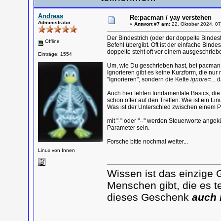
Andreas
Re:pacman / yay verstehen
Administrator
«
Antwort #7 am:
22. Oktober 2024, 07
Der Bindestrich (oder der doppelte Bindes
Offline
Befehl übergibt. Oft ist der einfache Bind
doppelte steht oft vor einem ausgeschriebe
Einträge: 1554
Um, wie Du geschrieben hast, bei pacman
Ignorieren gibt es keine Kurzform, die nur
"Ignorieren", sondern die Kette
ignore=...
d
Auch hier fehlen fundamentale Basics, di
schon öfter auf den Treffen: Wie ist ein 
Was ist der Unterschied zwischen einem P
mit "-" oder "--" werden Steuerworte angek
Parameter sein.
Forsche bitte nochmal weiter...
Linux von Innen
Wissen ist das einzige 
Menschen gibt, die es te
dieses Geschenk
auch 