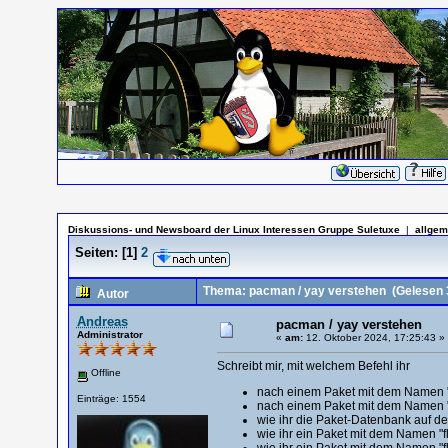
Diskussions- und Newsboard der Linux Interessen Gruppe Suletuxe
|
allgem
Seiten:
[
1
]
2
Thema: pacman / yay verstehen
(Gelesen 
Autor
Andreas
pacman / yay verstehen
Administrator
«
am:
12. Oktober 2024, 17:25:43 »
Schreibt mir, mit welchem Befehl ihr
Offline
nach einem Paket mit dem Namen "
Einträge: 1554
nach einem Paket mit dem Namen "
wie ihr die Paket-Datenbank auf d
wie ihr ein Paket mit dem Namen "f