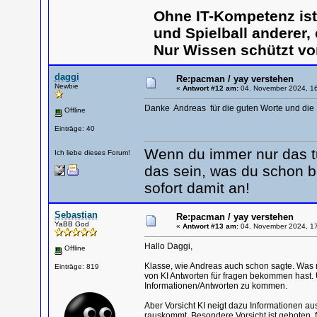
Ohne IT-Kompetenz is
und Spielball anderer,
Nur Wissen schützt vo
daggi
Re:pacman / yay verstehen
Newbie
«
Antwort #12 am:
04. November 2024, 16
Danke Andreas für die guten Worte und die 
Offline
Einträge: 40
Wenn du immer nur das tu
Ich liebe dieses Forum!
das sein, was du schon b
sofort damit an!
Sebastian
Re:pacman / yay verstehen
YaBB God
«
Antwort #13 am:
04. November 2024, 17
Hallo Daggi,
Offline
Klasse, wie Andreas auch schon sagte. Was noc
Einträge: 819
von KI Antworten für fragen bekommen hast. 
Informationen/Antworten zu kommen.
Aber Vorsicht KI neigt dazu Informationen a
rauskommt. Besondere Vorsicht ist geboten, f