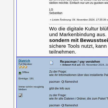
stellen möchte. Einfach nur um zu gucken wie
LG
Sebastian
«
Letzte Änderung: 04. November 2024, 17:35:36 
Wo die digitale Kultur b
und Markenbindung aus.
sondern mit Bewusstsei
sichere Tools nutzt, kann
teilnehmen.
Dietrich
Re:pacman / yay verstehen
Full Member
«
Antwort #14 am:
04. November 2024, 21
Zu der Frage:
Offline
wie ihr Informationen über das installierte Pa
Einträge: 191
pacman -Qi flameshot
Immer schön neugierig
gibt die Info aus
bleiben
zu der Frage:
wie ihr alle Dateien / Ordner, die zum Paket 
pacman -Ql flameshot