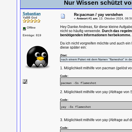
Nur Wissen schützt vo
Sebastian
Re:pacman / yay verstehen
YaBB God
«
Antwort #1 am:
13. Oktober 2024, 08:5
Hey Danke Andreas, für diese kleine Aufgabe
Offline
nicht so häufig verwende.
Durch das regelm
benötigenden Informationen herbekomme.
Einträge: 819
Da ich nicht vorgreifen möchte und auch ein
diese später ein:
Zitat:
nach einem Paket mit dem Namen "flameshot" in d
1. Möglichkeit mithilfe von pacman (gelöst v
Code:
pacman -Ss flameshot
2. Möglichkeit mithilfe von yay (Abfrage von
Code:
yay -Ss flameshot
3. Möglichkeit mithilfe von yay (Abfrage auf
Code: