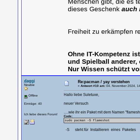
Menschen gibt, die es te
dieses Geschenk
auch 
Freiheit zu erkämpfen r
Ohne IT-Kompetenz is
und Spielball anderer,
Nur Wissen schützt vo
daggi
Re:pacman / yay verstehen
Newbie
«
Antwort #10 am:
04. November 2024, 14
Hallo liebe Suletuxe,
Offline
neuer Versuch
Einträge: 40
.....wie ihr ein Paket mit dem Namen "flamesh
Ich liebe dieses Forum!
Code:
sudo pacman -S flameshot
-S steht für Installieren eines Paketes