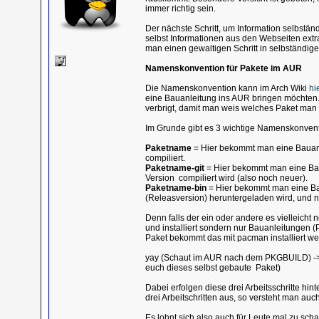
immer richtig sein.
Der nächste Schritt, um Information selbständi
selbst Informationen aus den Webseiten extrah
man einen gewaltigen Schritt in selbständige
Namenskonvention für Pakete im AUR
Die Namenskonvention kann im Arch Wiki
hi
eine Bauanleitung ins AUR bringen möchten.
verbrigt, damit man weis welches Paket man de
Im Grunde gibt es 3 wichtige Namenskonven
Paketname
= Hier bekommt man eine Bauanl
compiliert.
Paketname-git
= Hier bekommt man eine Bau
Version compiliert wird (also noch neuer).
Paketname-bin
= Hier bekommt man eine Bau
(Releasversion) heruntergeladen wird, und 
Denn falls der ein oder andere es vielleicht 
und installiert sondern nur Bauanleitungen 
Paket bekommt das mit pacman installiert we
yay (Schaut im AUR nach dem PKGBUILD) -> 
euch dieses selbst gebaute Paket)
Dabei erfolgen diese drei Arbeitsschritte hi
drei Arbeitschritten aus, so versteht man auc
Es lohnt sich also auch für Leute mal zu sc