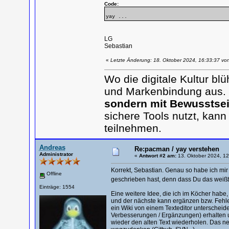
Code:
yay ...
LG
Sebastian
«
Letzte Änderung: 18. Oktober 2024, 16:33:37 vo
Wo die digitale Kultur b
und Markenbindung aus.
sondern mit Bewusstsei
sichere Tools nutzt, kann
teilnehmen.
Andreas
Re:pacman / yay verstehen
Administrator
«
Antwort #2 am:
13. Oktober 2024, 12
Korrekt, Sebastian. Genau so habe ich mir 
Offline
geschrieben hast, denn dass Du das weißt
Einträge: 1554
Eine weitere Idee, die ich im Köcher habe,
und der nächste kann ergänzen bzw. Fehler 
ein Wiki von einem Texteditor unterscheidet
Verbesserungen / Ergänzungen) erhalten u
wieder den alten Text wiederholen. Das ne