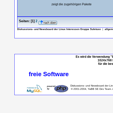
zeigt die zugehörigen Pakete
Seiten:
[
1
]
2
Diskussions- und Newsboard der Linux Interessen Gruppe Suletuxe
|
allgem
Es wird die Verwendung "
1024x768 P
für die be
freie Software
Diskussions- und Newsboard der Li
© 2001-2004, YaBB SE Dev Team. Al