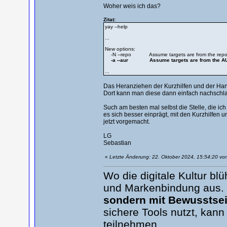
Woher weis ich das?
Zitat:
yay --help
...
New options:
-N --repo Assume targets are from the reposi
-a --aur Assume targets are from the A
...
Das Heranziehen der Kurzhilfen und der Hand
Dort kann man diese dann einfach nachschl
Such am besten mal selbst die Stelle, die ich
es sich besser einprägt, mit den Kurzhilfe
jetzt vorgemacht.
LG
Sebastian
«
Letzte Änderung: 22. Oktober 2024, 15:54:20 vo
Wo die digitale Kultur b
und Markenbindung aus.
sondern mit Bewusstsei
sichere Tools nutzt, kann
teilnehmen.