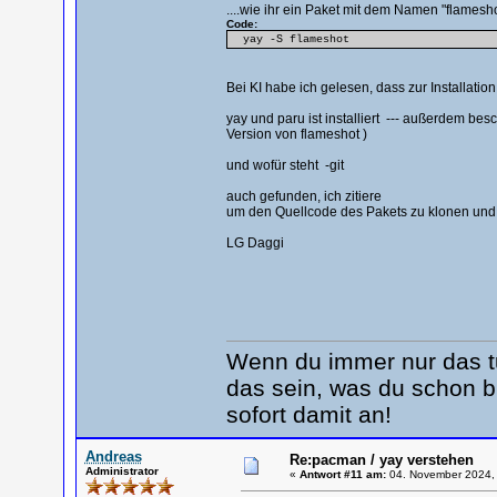
....wie ihr ein Paket mit dem Namen "flamesho
Code:
yay -S flameshot
Bei KI habe ich gelesen, dass zur Installat
yay und paru ist installiert --- außerdem besc
Version von flameshot )
und wofür steht -git
auch gefunden, ich zitiere
um den Quellcode des Pakets zu klonen und z
LG Daggi
Wenn du immer nur das tu
das sein, was du schon b
sofort damit an!
Andreas
Re:pacman / yay verstehen
Administrator
«
Antwort #11 am:
04. November 2024, 