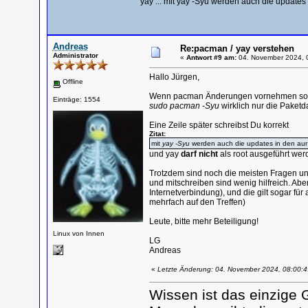
yay ... mit yay -Syu werden auch die updates
Andreas
Re:pacman / yay verstehen
Administrator
«
Antwort #9 am:
04. November 2024, 
Hallo Jürgen,
Offline
Wenn pacman Änderungen vornehmen soll 
Einträge: 1554
sudo pacman -Syu
wirklich nur die Paket
Eine Zeile später schreibst Du korrekt
Zitat:
mit
yay -Syu
werden auch die updates in den aur
und yay
darf nicht
als root ausgeführt werde
Trotzdem sind noch die meisten Fragen un
und mitschreiben sind wenig hilfreich. Ab
Internetverbindung), und die gilt sogar fü
mehrfach auf den Treffen)
Leute, bitte mehr Beteiligung!
Linux von Innen
LG
Andreas
«
Letzte Änderung: 04. November 2024, 08:00:
Wissen ist das einzige 