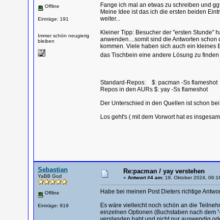
Fange ich mal an etwas zu schreiben und ggf
Offline
Meine Idee ist das ich die ersten beiden Ei
weiter...
Einträge: 191
Kleiner Tipp: Besucher der "ersten Stunde" h
Immer schön neugierig
anwenden....somit sind die Antworten schon
bleiben
kommen. Viele haben sich auch ein kleines Büch
das Tischbein eine andere Lösung zu finde
Standard-Repos: $: pacman -Ss flameshot
Repos in den AURs $: yay -Ss flameshot
Der Unterschied in den Quellen ist schon bei
Los geht's ( mit dem Vorwort hat es insgesa
Sebastian
Re:pacman / yay verstehen
YaBB God
«
Antwort #4 am:
18. Oktober 2024, 06:1
Habe bei meinen Post Dieters richtige Antwor
Offline
Es wäre vielleicht noch schön an die Teilne
Einträge: 819
einzelnen Optionen (Buchstaben nach dem
'
verstanden habt und nicht nur auswendig od