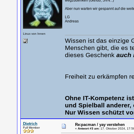
wegzudenken (Github, SVN...)
Aber nun warten wir gespannt auf die weite
LG
Andreas
Linux von Innen
Wissen ist das einzige 
Menschen gibt, die es te
dieses Geschenk
auch 
Freiheit zu erkämpfen r
Ohne IT-Kompetenz is
und Spielball anderer,
Nur Wissen schützt vo
Dietrich
Re:pacman / yay verstehen
Full Member
«
Antwort #3 am:
17. Oktober 2024, 17:5