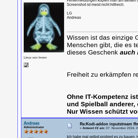
Fehlermeldungen kopiert man am Besten als
Screenshot ist meist nicht hilfreich.
LG
Andreas
Wissen ist das einzige 
Menschen gibt, die es te
dieses Geschenk
auch 
Linux von Innen
Freiheit zu erkämpfen r
Ohne IT-Kompetenz is
und Spielball anderer,
Nur Wissen schützt vo
Andreas
Re:Kodi-addon inputstream ff
Administrator
«
Antwort #2 am:
07. November 2024, 0
Ich habe mal selbst probiert es zu bauen.