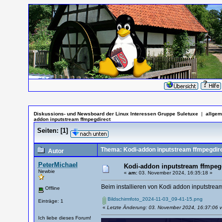
Diskussions- und Newsboard der Linux Interessen Gruppe Suletuxe
|
allgem
addon inputstream ffmpegdirect
Seiten:
[
1
]
Thema: Kodi-addon inputstream ffmpegdir
Autor
PeterMichael
Kodi-addon inputstream ffmpeg
Newbie
«
am:
03. November 2024, 16:35:18 »
Beim installieren von Kodi addon inputstream 
Offline
Bildschirmfoto_2024-11-03_09-41-15.png
Einträge: 1
«
Letzte Änderung: 03. November 2024, 16:37:06 v
Ich liebe dieses Forum!