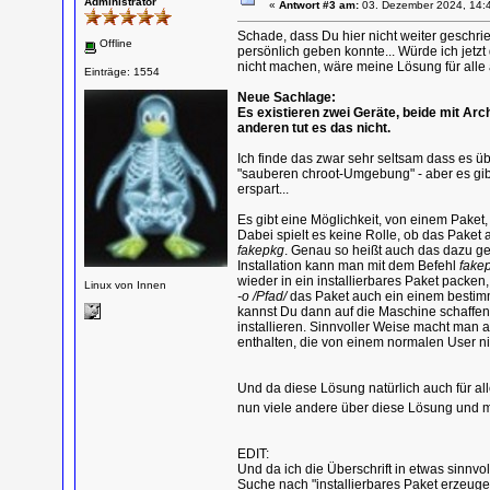
Administrator
«
Antwort #3 am:
03. Dezember 2024, 14:
Schade, dass Du hier nicht weiter geschrieb
Offline
persönlich geben konnte... Würde ich jetzt
nicht machen, wäre meine Lösung für alle 
Einträge: 1554
Neue Sachlage:
Es existieren zwei Geräte, beide mit Ar
anderen tut es das nicht.
Ich finde das zwar sehr seltsam dass es üb
"sauberen chroot-Umgebung" - aber es gibt 
erspart...
Es gibt eine Möglichkeit, von einem Paket, d
Dabei spielt es keine Rolle, ob das Paket
fakepkg
. Genau so heißt auch das dazu ge
Installation kann man mit dem Befehl
fake
wieder in ein installierbares Paket packe
Linux von Innen
-o /Pfad/
das Paket auch ein einem bestimmt
kannst Du dann auf die Maschine schaffen 
installieren. Sinnvoller Weise macht man a
enthalten, die von einem normalen User nic
Und da diese Lösung natürlich auch für al
nun viele andere über diese Lösung und 
EDIT:
Und da ich die Überschrift in etwas sinnv
Suche nach "installierbares Paket erzeuge