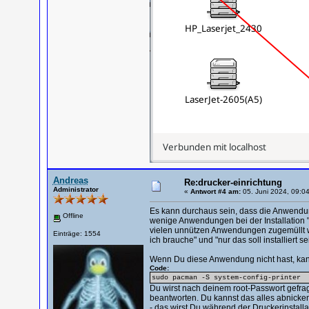
Andreas
Re:drucker-einrichtung
Administrator
«
Antwort #4 am:
05. Juni 2024, 09:04
Es kann durchaus sein, dass die Anwendung b
Offline
wenige Anwendungen bei der Installation 
vielen unnützen Anwendungen zugemüllt we
Einträge: 1554
ich brauche" und "nur das soll installiert se
Wenn Du diese Anwendung nicht hast, kann
Code:
sudo pacman -S system-config-printer
Du wirst nach deinem root-Passwort gefrag
beantworten. Du kannst das alles abnicke
- das wirst Du während der Druckerinstalla