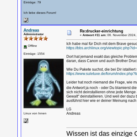
Einträge: 79
Ich liebe dieses Forum!
Andreas
Re:drucker-einrichtung
Administrator
«
Antwort #11 am:
06. November 2024, 
Ich habe mal für Dich mit dem Brave gesu
Offline
https://bbs.archlinux.org/viewtopic.php?i
Einträge: 1554
Dort hat jemand exakt das gleiche Problem
daran, dass Canon und auch Brother Drucke
Wie Du Pakete suchst, die bei Dir istallie
https://www.suletuxe.de/forum/index.php?
Leider hat noch niemand die Frage, wie man
die Antwort ja noch - oder Du blamierst d
sich nicht deinstallieren ohne jede Menge 
Gewalt" deinstallieren. Und weil der dazu 
ausführst hier wie er deiner Meinung nach 
LG
Andreas
Linux von Innen
Wissen ist das einzige 