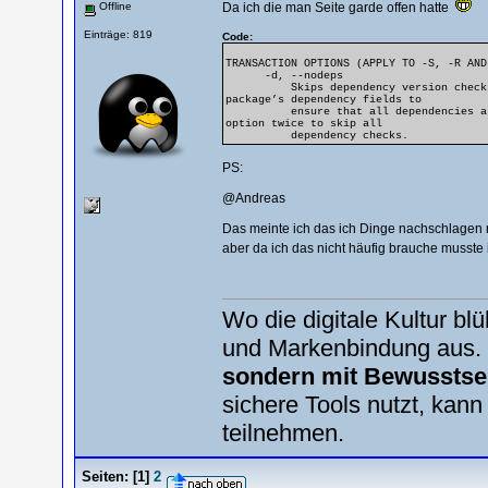
Offline
Da ich die man Seite garde offen hatte
Einträge: 819
Code:
TRANSACTION OPTIONS (APPLY TO -S, -R AND
-d, --nodeps
Skips dependency version checks. Pac
package’s dependency fields to
ensure that all dependencies are ins
option twice to skip all
dependency checks.
PS:
@Andreas
Das meinte ich das ich Dinge nachschlagen 
aber da ich das nicht häufig brauche musst
Wo die digitale Kultur b
und Markenbindung aus.
sondern mit Bewusstse
sichere Tools nutzt, kann
teilnehmen.
Seiten:
[
1
]
2