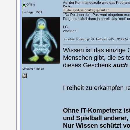
Auf der Kommandozeile wird das Programm
Offline
Code:
sudo system-config-printer
Einträge: 1554
. Da Du dann dein Passwort eingeben musst 
Programm läuft dann ja bereits als "root" u
LG
Andreas
«
Letzte Änderung: 24. Oktober 2024, 12:49:51
Wissen ist das einzige 
Menschen gibt, die es te
dieses Geschenk
auch 
Linux von Innen
Freiheit zu erkämpfen r
Ohne IT-Kompetenz is
und Spielball anderer
Nur Wissen schützt v