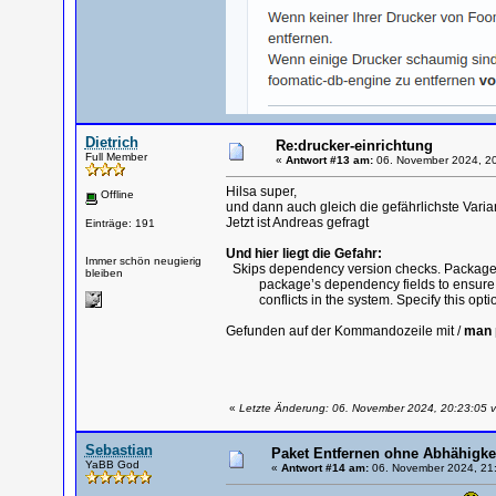
Dietrich
Re:drucker-einrichtung
Full Member
«
Antwort #13 am:
06. November 2024, 20
Hilsa super,
Offline
und dann auch gleich die gefährlichste Varia
Jetzt ist Andreas gefragt
Einträge: 191
Und hier liegt die Gefahr:
Immer schön neugierig
Skips dependency version checks. Package n
bleiben
package’s dependency fields to ensure tha
conflicts in the system. Specify this optio
Gefunden auf der Kommandozeile mit /
man 
«
Letzte Änderung: 06. November 2024, 20:23:05 vo
Sebastian
Paket Entfernen ohne Abhähigke
YaBB God
«
Antwort #14 am:
06. November 2024, 21: