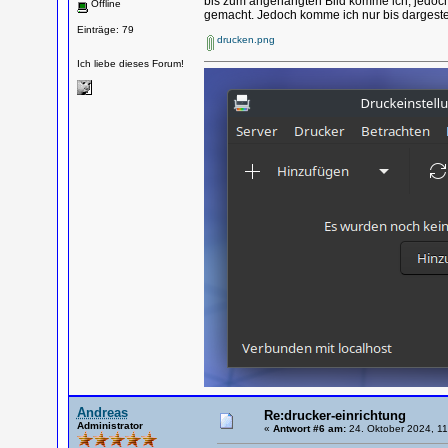
bis zum angehängten Bild komme ich, jedoc
Offline
gemacht. Jedoch komme ich nur bis dargestel
Einträge: 79
drucken.png
Ich liebe dieses Forum!
Andreas
Re:drucker-einrichtung
Administrator
«
Antwort #6 am:
24. Oktober 2024, 11