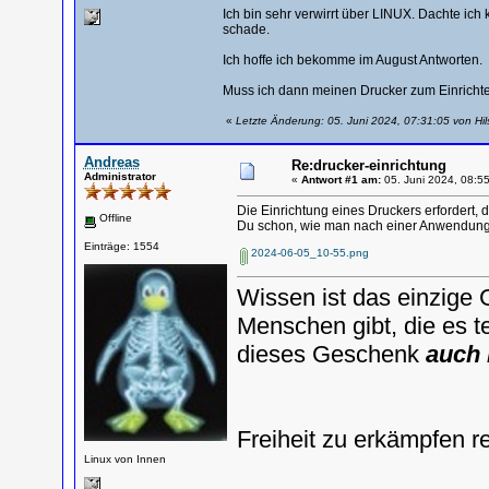
Ich bin sehr verwirrt über LINUX. Dachte ich
schade.
Ich hoffe ich bekomme im August Antworten.
Muss ich dann meinen Drucker zum Einricht
«
Letzte Änderung: 05. Juni 2024, 07:31:05 von Hil
Andreas
Re:drucker-einrichtung
Administrator
«
Antwort #1 am:
05. Juni 2024, 08:55
Die Einrichtung eines Druckers erfordert, 
Offline
Du schon, wie man nach einer Anwendung s
Einträge: 1554
2024-06-05_10-55.png
Wissen ist das einzige 
Menschen gibt, die es te
dieses Geschenk
auch 
Freiheit zu erkämpfen r
Linux von Innen