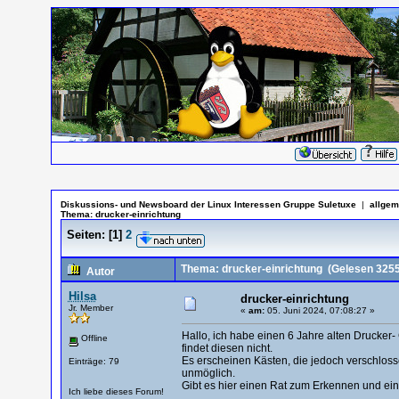
Diskussions- und Newsboard der Linux Interessen Gruppe Suletuxe
|
allgem
Thema:
drucker-einrichtung
Seiten:
[
1
]
2
Thema: drucker-einrichtung
(Gelesen 3255
Autor
Hilsa
drucker-einrichtung
Jr. Member
«
am:
05. Juni 2024, 07:08:27 »
Hallo, ich habe einen 6 Jahre alten Drucker
Offline
findet diesen nicht.
Es erscheinen Kästen, die jedoch verschlossen
Einträge: 79
unmöglich.
Gibt es hier einen Rat zum Erkennen und einr
Ich liebe dieses Forum!