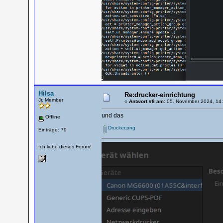
Hilsa
Re:drucker-einrichtung
Jr. Member
«
Antwort #8 am:
05. November 2024, 14:
und das
Offline
Drucker.png
Einträge: 79
Ich liebe dieses Forum!