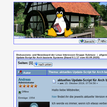
Diskussions- und Newsboard der Linux Interessen Gruppe Suletuxe
|
allgem
Update-Script für Arch basierte Systeme (Stand 0.1.17 vom 03.09.2020)
Seiten:
[
1
]
Thema: aktuelles Update-Script für Arch b
Autor
Andreas
aktuelles Update-Script für Arch 
Administrator
«
am:
15. Oktober 2019, 07:54:56 »
Hallo liebe Mitstreiter,
Offline
hier
findet ihr die jeweils aktuelle Versi
Einträge: 1554
Ich werde es immer, wenn ich etwas verbes