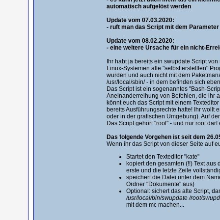
automatisch aufgelöst werden
Update vom 07.03.2020:
- ruft man das Script mit dem Paramete
Update vom 08.02.2020:
- eine weitere Ursache für ein nicht-Er
Ihr habt ja bereits ein swupdate Script von 
Linux-Systemen alle "selbst erstellten" Pr
wurden und auch nicht mit dem Paketmanage
/usr/local/sbin/ - in dem befinden sich e
Das Script ist ein sogenanntes "Bash-Scrip
Aneinanderreihung von Befehlen, die ihr au
könnt euch das Script mit einem Texteditor
bereits Ausführungsrechte hatte! Ihr wollt e
oder in der grafischen Umgebung). Auf der
Das Script gehört "root" - und nur root dar
Das folgende Vorgehen ist seit dem 26.05
Wenn ihr das Script von dieser Seite auf e
Startet den Texteditor "kate"
kopiert den gesamten (!!) Text aus 
erste und die letzte Zeile vollständ
speichert die Datei unter dem Nam
Ordner "Dokumente" aus)
Optional: sichert das alte Script, d
/usr/local/bin/swupdate /root/swup
mit dem mc machen...