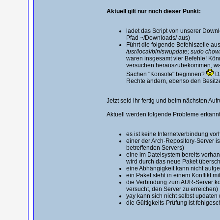
Aktuell gilt nur noch dieser Punkt:
ladet das Script von unserer Downl
Pfad ~/Downloads/ aus)
Führt die folgende Befehlszeile au
/usr/local/bin/swupdate; sudo chow
waren insgesamt vier Befehle! Könnt 
versuchen herauszubekommen, was j
Sachen "Konsole" beginnen?
Da
Rechte ändern, ebenso den Besitze
Jetzt seid ihr fertig und beim nächsten Au
Aktuell werden folgende Probleme erkannt
es ist keine Internetverbindung v
einer der Arch-Repository-Server i
betreffenden Servers)
eine im Dateisystem bereits vorha
wird durch das neue Paket übersch
eine Abhängigkeit kann nicht auf
ein Paket steht in einem Konflikt 
die Verbindung zum AUR-Server ko
versucht, den Server zu erreichen)
yay kann sich nicht selbst updaten
die Gültigkeits-Prüfung ist fehlge