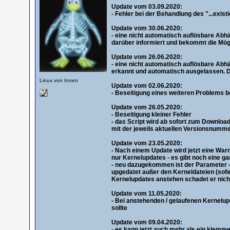
Update vom 03.09.2020:
- Fehler bei der Behandlung des "...exist
Update vom 30.06.2020:
- eine nicht automatisch auflösbare Abh
darüber informiert und bekommt die Mögl
Update vom 26.06.2020:
- eine nicht automatisch auflösbare Ab
erkannt und automatisch ausgelassen. De
Linux von Innen
Update vom 02.06.2020:
- Beseitigung eines weiteren Problems be
Update vom 26.05.2020:
- Beseitigung kleiner Fehler
- das Script wird ab sofort zum Download
mit der jeweils aktuellen Versionsnumm
Update vom 23.05.2020:
- Nach einem Update wird jetzt eine Warn
nur Kernelupdates - es gibt noch eine g
- neu dazugekommen ist der Parameter
upgedatet außer den Kerneldateien (sofer
Kernelupdates anstehen schadet er nich
Update vom 11.05.2020:
- Bei anstehenden / gelaufenen Kernelu
sollte
Update vom 09.04.2020:
- es kann jetzt auch mehr als ein klemme