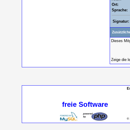
Ort:
Sprache:
Signatur:
Zusätzlich
Dieses Mitg
Zeige die l
E
freie Software
© 