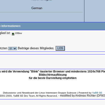
German
e Informationen:
lied ist:
Offline
etzten
Beiträge dieses Mitgliedes.
s wird die Verwendung "Blink"-basierter Browser und mindestens 1024x768 Pix
Bildschirmauflösung
für die beste Darstellung empfohlen
Diskussions- und Newsboard der Linux Interessen Gruppe Suletuxe | Powered by
YaBB SE
- modified by Andreas Richter (DF8
2001-2004, YaBB SE Dev Team. All Rights Reserved.