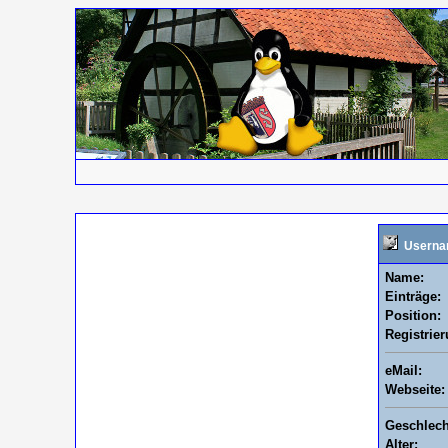
Userna
Name:
Einträge:
Position:
Registrie
eMail:
Webseite:
Geschlech
Alter: